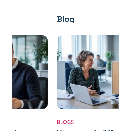
Blog
BLOGS
BL