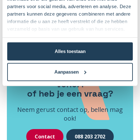
partners voor social media, adverteren en analyse. Deze
partners kunnen deze gegevens combineren met andere
informatie die u aan ze heeft verstrekt of die ze hebben
verzameld op basis van uw gebruik van hun services.
Alles toestaan
Wil je meer weten over
Aanpassen
VeReFi
of heb je een vraag?
Neem gerust contact op, bellen mag
ook!
Contact
088 203 2702