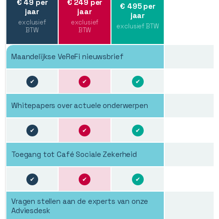
€ 49 per
€ 249 per
€ 495 per
jaar
jaar
jaar
exclusief
exclusief
exclusief BTW
BTW
BTW
Maandelijkse VeReFi nieuwsbrief
✔
✔
✔
Whitepapers over actuele onderwerpen
✔
✔
✔
Toegang tot Café Sociale Zekerheid
✔
✔
✔
Vragen stellen aan de experts van onze
Adviesdesk