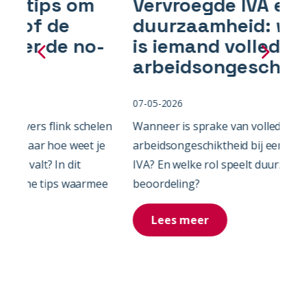
Vervroegde IVA en
W
duurzaamheid: wanneer
i
-
is iemand volledig
v
Previous
Next
arbeidsongeschikt?
07-05-2026
28-
elen
Wanneer is sprake van volledige
Wan
 je
arbeidsongeschiktheid bij een vervroegde
van
IVA? En welke rol speelt duurzaamheid in die
nog
mee
beoordeling?
Lees meer