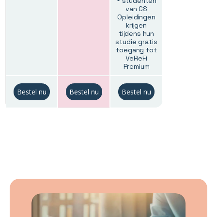
* studenten
van CS
Opleidingen
krijgen
tijdens hun
studie gratis
toegang tot
VeReFi
Premium
Bestel nu
Bestel nu
Bestel nu