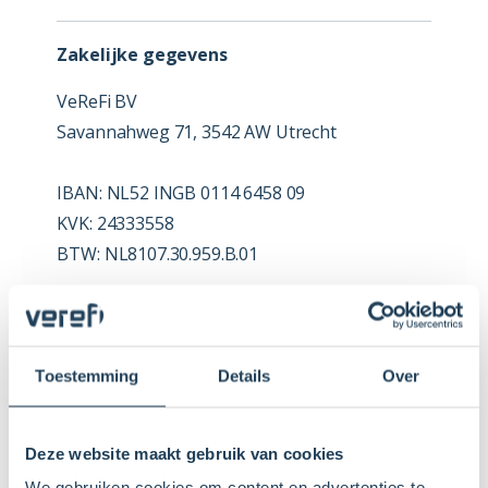
Zakelijke gegevens
VeReFi BV
Savannahweg 71, 3542 AW Utrecht
IBAN: NL52 INGB 0114 6458 09
KVK: 24333558
BTW: NL8107.30.959.B.01
Contactformulier
Toestemming
Details
Over
STEL JE VRAAG VIA ONDERSTAAND
CONTACTFORMULIER
Deze website maakt gebruik van cookies
We gebruiken cookies om content en advertenties te