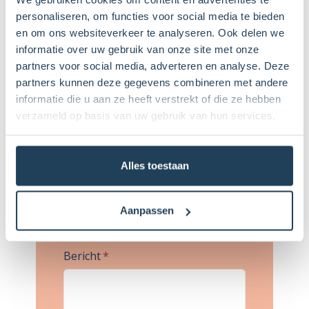
personaliseren, om functies voor social media te bieden
en om ons websiteverkeer te analyseren. Ook delen we
Naam
*
informatie over uw gebruik van onze site met onze
partners voor social media, adverteren en analyse. Deze
partners kunnen deze gegevens combineren met andere
E-mailadres
*
informatie die u aan ze heeft verstrekt of die ze hebben
verzameld op basis van uw gebruik van hun services.
Onderwerp
*
Alles toestaan
Telefoonnummer
*
Aanpassen
Bericht
*