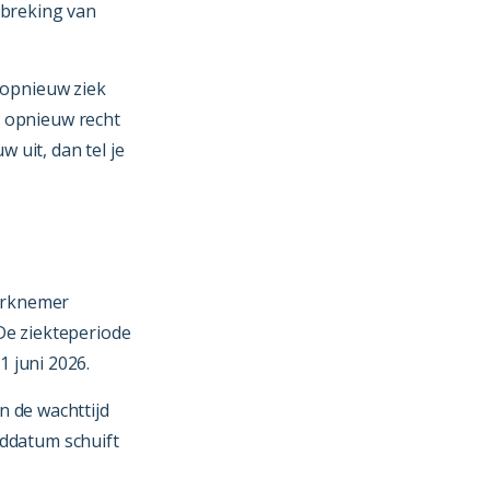
rbreking van
 opnieuw ziek
r opnieuw recht
uit, dan tel je
werknemer
 De ziekteperiode
1 juni 2026.
an de wachttijd
nddatum schuift