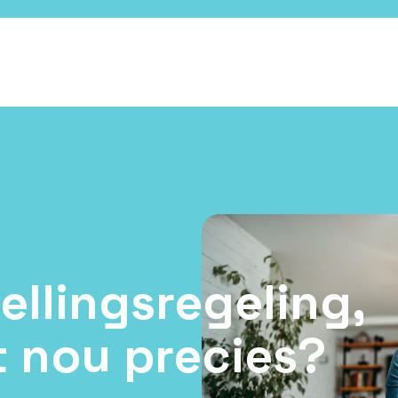
llingsregeling,
t nou precies?