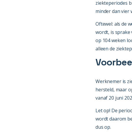
ziekteperiodes b
minder dan vier
Oftewel: als de 
wordt, is sprake
op 104 weken loo
alleen de ziektep
Voorbee
Werknemer is zie
hersteld, maar op
vanaf 20 juni 202
Let op! De period
wordt daarom ber
dus op.