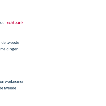
 de
rechtbank
s de tweede
ekmeldingen
een werknemer
 de tweede