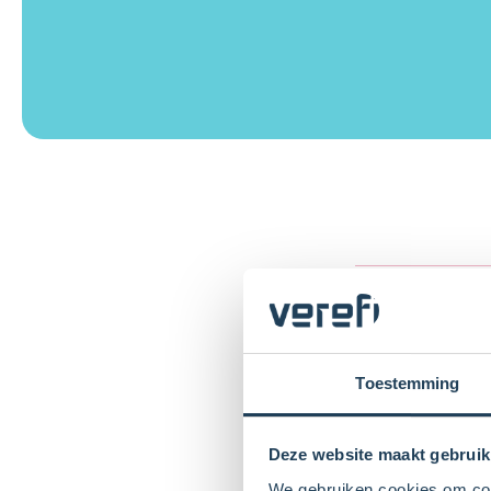
Periode
als er
Toestemming
vier w
Deze website maakt gebruik
We gebruiken cookies om cont